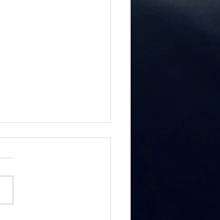
elle Probenarbeit
 Sonntagskonzert
4
 dem Weggang unseres
 Ausbilders Richard
les, der nun in Paderborn
usikschullehrer arbeitet, hat