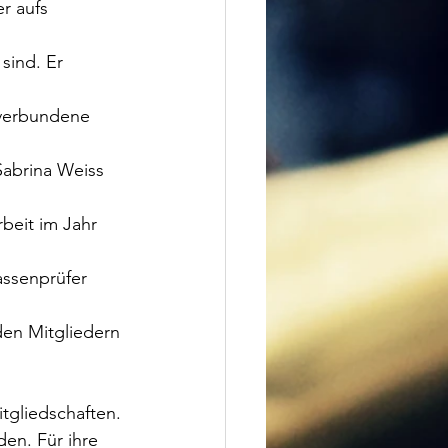
r aufs 
sind. Er 
t verbundene
Sabrina Weiss
beit im Jahr 
ssenprüfer 
den Mitgliedern 
tgliedschaften.
en. Für ihre 