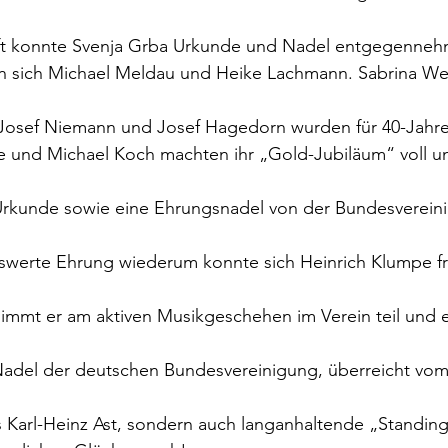
aft konnte Svenja Grba Urkunde und Nadel entgegenne
n sich Michael Meldau und Heike Lachmann. Sabrina Weis
. Josef Niemann und Josef Hagedorn wurden für 40-Jahre
e und Michael Koch machten ihr „Gold-Jubiläum“ voll un
 Urkunde sowie eine Ehrungsnadel von der Bundesverein
werte Ehrung wiederum konnte sich Heinrich Klumpe fr
 nimmt er am aktiven Musikgeschehen im Verein teil und er
Nadel der deutschen Bundesvereinigung, überreicht vom
 Karl-Heinz Ast, sondern auch langanhaltende „Standin