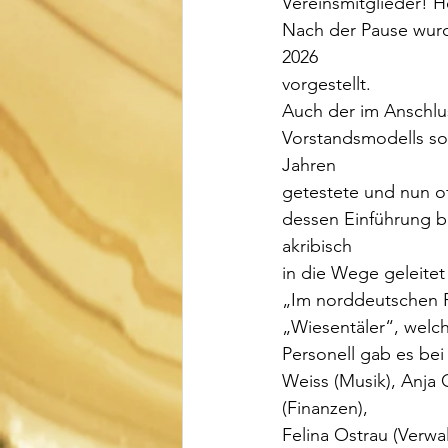
Vereinsmitglieder! 
Nach der Pause wurd
2026
vorgestellt.
Auch der im Anschlu
Vorstandsmodells sol
Jahren
getestete und nun o
dessen Einführung be
akribisch
in die Wege geleitet
„Im norddeutschen Ra
„Wiesentäler“, welc
Personell gab es bei
Weiss (Musik), Anja
(Finanzen),
Felina Ostrau (Verwa